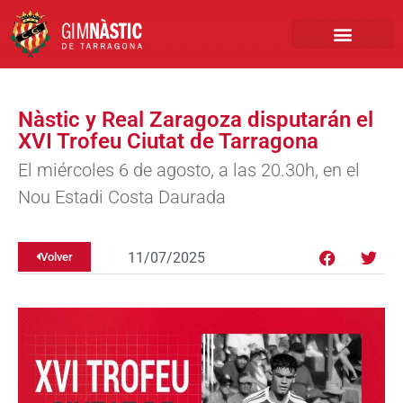
PRIMER EQUIPO
CLUB EMPRESA
INSCRIPCIONES FÚTBOL BASE
Nàstic y Real Zaragoza disputarán el
XVI Trofeu Ciutat de Tarragona
El miércoles 6 de agosto, a las 20.30h, en el
Nou Estadi Costa Daurada
11/07/2025
Volver