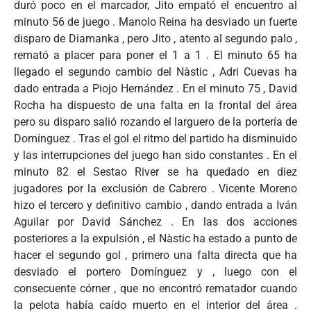
duró poco en el marcador, Jito empató el encuentro al
minuto 56 de juego . Manolo Reina ha desviado un fuerte
disparo de Diamanka , pero Jito , atento al segundo palo ,
remató a placer para poner el 1 a 1 . El minuto 65 ha
llegado el segundo cambio del Nàstic , Adri Cuevas ha
dado entrada a Piojo Hernández . En el minuto 75 , David
Rocha ha dispuesto de una falta en la frontal del área
pero su disparo salió rozando el larguero de la portería de
Domínguez . Tras el gol el ritmo del partido ha disminuido
y las interrupciones del juego han sido constantes . En el
minuto 82 el Sestao River se ha quedado en diez
jugadores por la exclusión de Cabrero . Vicente Moreno
hizo el tercero y definitivo cambio , dando entrada a Iván
Aguilar por David Sánchez . En las dos acciones
posteriores a la expulsión , el Nàstic ha estado a punto de
hacer el segundo gol , primero una falta directa que ha
desviado el portero Domínguez y , luego con el
consecuente córner , que no encontró rematador cuando
la pelota había caído muerto en el interior del área .