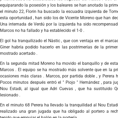
equiparando la posesión y los baleares se han anotado la prime
el minuto 22, Florin ha buscado la escuadra izquierda de Tom
esta oportunidad , han sido los de Vicente Moreno que han de
Una internada de Verdú por la izquierda ha sido recompensada
Marcos no ha fallado y ha establecido el 1-0 .
El gol ha tranquilizado el Nàstic , que con ventaja en el marc
Giner habría podido hacerlo en las postrimerías de la primer
mostrado acertado .
En la segunda mitad Moreno ha movido el banquillo y de est
Marcos . El equipo se ha mostrado más solvente que en la pr
ocasiones más claras . Marcos, por partida doble , y Perera 
Pocos minutos después entró el " Piojo " Hernández , para ju
Nou Estadi, al igual que Adri Cuevas , que ha sustituido Q
lesionado .
En el minuto 68 Perera ha llevado la tranquilidad al Nou Estad
realizado una gran jugada que ha obligado al portero a recha
tenido que empujar el balón en la portería.