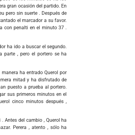
ra gran ocasión del partido. En
eu pero sin suerte . Después de
cantado el marcador a su favor.
 con penalti en el minuto 37 .
ador ha ido a buscar el segundo.
a parte , pero el portero se ha
a manera ha entrado Querol por
imera mitad y ha disfrutado de
han puesto a prueba al portero.
gar sus primeros minutos en el
uerol cinco minutos después ,
i . Antes del cambio , Querol ha
zar. Perera , atento , sólo ha