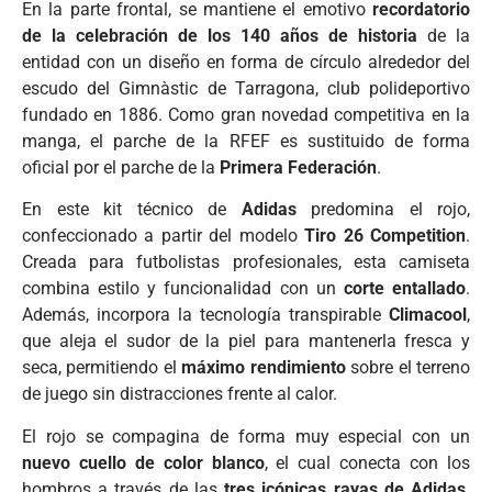
En la parte frontal, se mantiene el emotivo
recordatorio
de la celebración de los 140 años de historia
de la
entidad con un diseño en forma de círculo alrededor del
escudo del Gimnàstic de Tarragona, club polideportivo
fundado en 1886. Como gran novedad competitiva en la
manga, el parche de la RFEF es sustituido de forma
oficial por el parche de la
Primera Federación
.
En este kit técnico de
Adidas
predomina el rojo,
confeccionado a partir del modelo
Tiro 26 Competition
.
Creada para futbolistas profesionales, esta camiseta
combina estilo y funcionalidad con un
corte entallado
.
Además, incorpora la tecnología transpirable
Climacool
,
que aleja el sudor de la piel para mantenerla fresca y
seca, permitiendo el
máximo rendimiento
sobre el terreno
de juego sin distracciones frente al calor.
El rojo se compagina de forma muy especial con un
nuevo cuello de color blanco
, el cual conecta con los
hombros a través de las
tres icónicas rayas de Adidas,