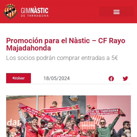
PRIMER EQUIPO
CLUB EMPRESA
INSCRIPCIONES FÚTBOL BASE
Promoción para el Nàstic – CF Rayo
Majadahonda
Los socios podrán comprar entradas a 5€
18/05/2024
Volver