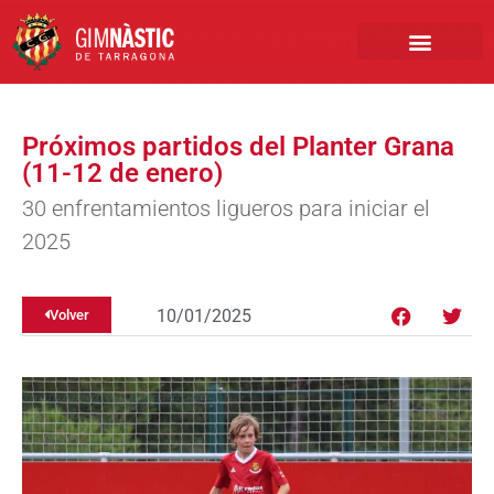
PRIMER EQUIPO
CLUB EMPRESA
INSCRIPCIONES FÚTBOL BASE
Próximos partidos del Planter Grana
(11-12 de enero)
30 enfrentamientos ligueros para iniciar el
2025
10/01/2025
Volver