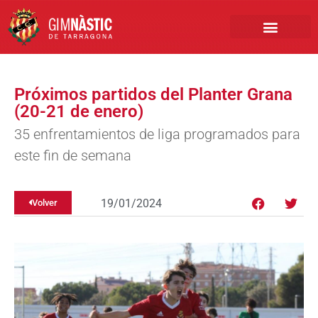
PRIMER EQUIPO
CLUB EMPRESA
INSCRIPCIONES FÚTBOL BASE
Próximos partidos del Planter Grana
(20-21 de enero)
35 enfrentamientos de liga programados para
este fin de semana
19/01/2024
Volver