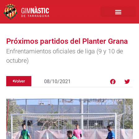
PRIMER EQUIPO
CLUB EMPRESA
INSCRIPCIONES FÚTBOL BASE
Próximos partidos del Planter Grana
Enfrentamientos oficiales de liga (9 y 10 de
octubre)
08/10/2021
Volver