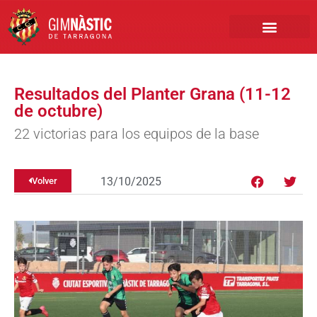
PRIMER EQUIPO
CLUB EMPRESA
INSCRIPCIONES FÚTBOL BASE
Resultados del Planter Grana (11-12
de octubre)
22 victorias para los equipos de la base
13/10/2025
Volver