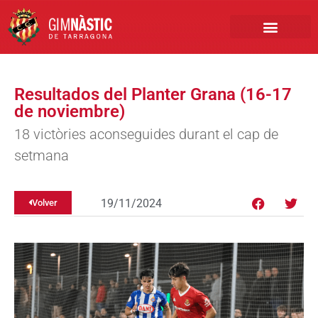
PRIMER EQUIPO
CLUB EMPRESA
INSCRIPCIONES FÚTBOL BASE
Resultados del Planter Grana (16-17
de noviembre)
18 victòries aconseguides durant el cap de
setmana
19/11/2024
Volver