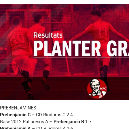
PREBENJAMINES
Prebenjamín C
– CD Riudoms C 2-4
Base 2012 Pallaresos A –
Prebenjamín B
1-7
Prebenjamín A
– CD Riudoms A 1-6