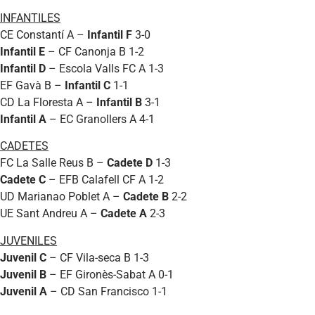
INFANTILES
CE Constantí A –
Infantil F
3-0
Infantil E
– CF Canonja B 1-2
Infantil D
– Escola Valls FC A 1-3
EF Gavà B –
Infantil C
1-1
CD La Floresta A –
Infantil B
3-1
Infantil A
– EC Granollers A 4-1
CADETES
FC La Salle Reus B –
Cadete D
1-3
Cadete C
– EFB Calafell CF A 1-2
UD Marianao Poblet A –
Cadete B
2-2
UE Sant Andreu A –
Cadete A
2-3
JUVENILES
Juvenil C
– CF Vila-seca B 1-3
Juvenil B
– EF Gironès-Sabat A 0-1
Juvenil A
– CD San Francisco 1-1