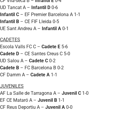
CF Vila-seca B –
Infantil E
0-4
UD Tancat A –
Infantil D
0-6
Infantil C
– EF Premier Barcelona A 1-1
Infantil B
– CE FIF Lleida 0-5
UE Sant Andreu A –
Infantil A
0-1
CADETES
Escola Valls FC C –
Cadete E
5-6
Cadete D
– CE Santes Creus C 5-0
UD Salou A –
Cadete C
0-2
Cadete B
– FC Barcelona B 0-2
CF Damm A –
Cadete A
1-1
JUVENILES
AF La Salle de Tarragona A –
Juvenil C
1-0
EF CE Mataró A –
Juvenil B
1-1
CF Reus Deportiu A –
Juvenil A
0-0