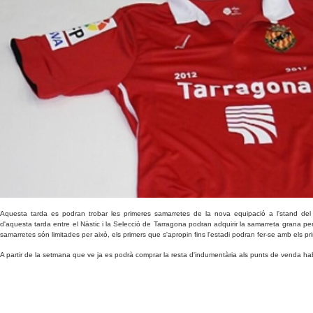
Aquesta tarda es podran trobar les primeres samarretes de la nova equipació a l'stand del N
d'aquesta tarda entre el Nàstic i la Selecció de Tarragona podran adquirir la samarreta grana p
samarretes són limitades per això, els primers que s'apropin fins l'estadi podran fer-se amb els p
A partir de la setmana que ve ja es podrà comprar la resta d'indumentària als punts de venda ha