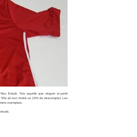
ou Estadi. Tots aquells que vinguin al partit
er 50e (el soci tindrà un 10% de descompte). Les
rimers exemplars.
bituals.