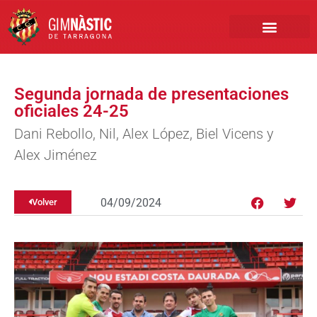
PRIMER EQUIPO
CLUB EMPRESA
INSCRIPCIONES FÚTBOL BASE
Segunda jornada de presentaciones
oficiales 24-25
Dani Rebollo, Nil, Alex López, Biel Vicens y
Alex Jiménez
04/09/2024
Volver