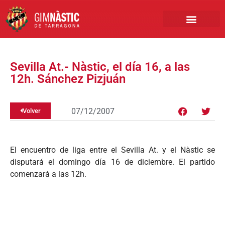
PRIMER EQUIPO
CLUB EMPRESA
INSCRIPCIONES FÚTBOL BASE
Sevilla At.- Nàstic, el día 16, a las
12h. Sánchez Pizjuán
07/12/2007
Volver
El encuentro de liga entre el Sevilla At. y el Nàstic se
disputará el domingo día 16 de diciembre. El partido
comenzará a las 12h.