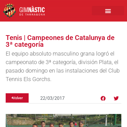
PRIMER EQUIPO
CLUB EMPRESA
INSCRIPCIONES FÚTBOL BASE
Tenis | Campeones de Catalunya de
3ª categoría
El equipo absoluto masculino grana logró el
campeonato de 3ª categoría, división Plata, el
pasado domingo en las instalaciones del Club
Tennis Els Gorchs.
22/03/2017
Volver