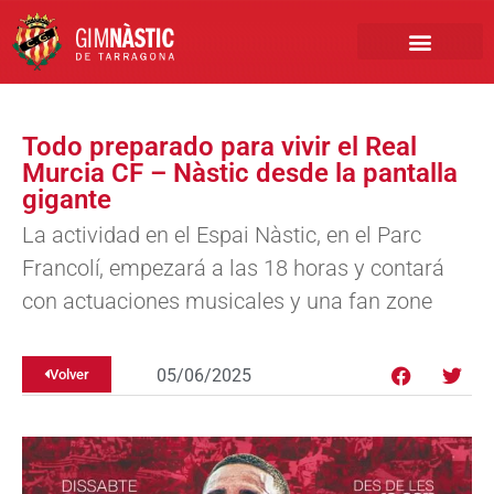
PRIMER EQUIPO
CLUB EMPRESA
INSCRIPCIONES FÚTBOL BASE
Todo preparado para vivir el Real
Murcia CF – Nàstic desde la pantalla
gigante
La actividad en el Espai Nàstic, en el Parc
Francolí, empezará a las 18 horas y contará
con actuaciones musicales y una fan zone
05/06/2025
Volver