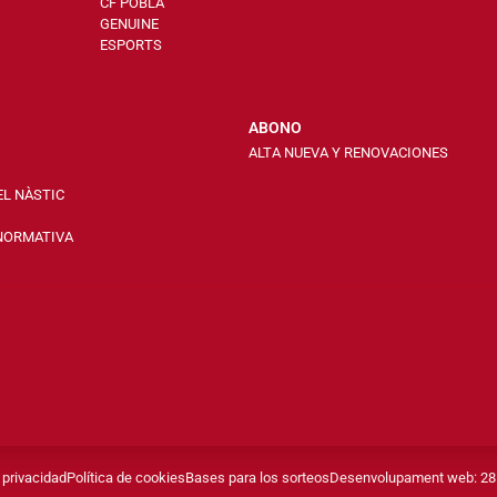
CF POBLA
GENUINE
ESPORTS
ABONO
ALTA NUEVA Y RENOVACIONES
EL NÀSTIC
 NORMATIVA
 privacidad
Política de cookies
Bases para los sorteos
Desenvolupament web: 28