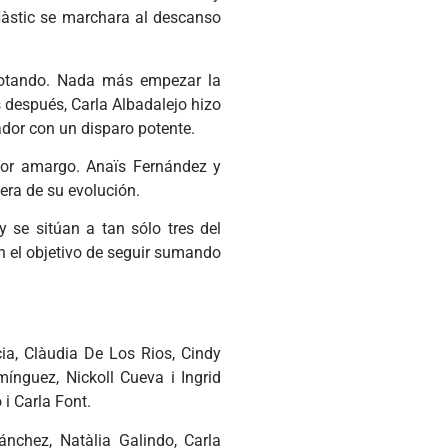
 Nàstic se marchara al descanso
e notando. Nada más empezar la
 después, Carla Albadalejo hizo
ador con un disparo potente.
abor amargo. Anaïs Fernández y
era de su evolución.
 se sitúan a tan sólo tres del
on el objetivo de seguir sumando
cia, Clàudia De Los Rios, Cindy
nguez, Nickoll Cueva i Ingrid
i Carla Font.
ánchez, Natàlia Galindo, Carla