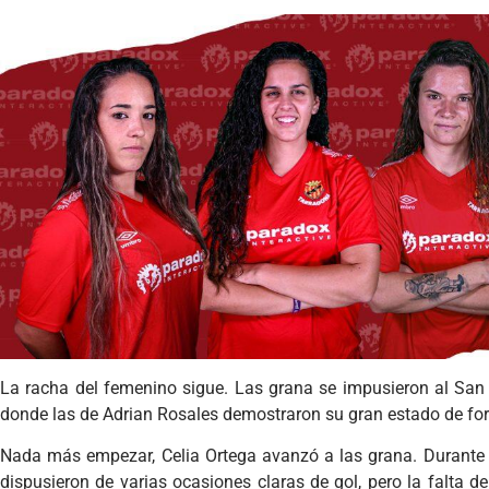
La racha del femenino sigue. Las grana se impusieron al San 
donde las de Adrian Rosales demostraron su gran estado de for
Nada más empezar, Celia Ortega avanzó a las grana. Durante l
dispusieron de varias ocasiones claras de gol, pero la falta de