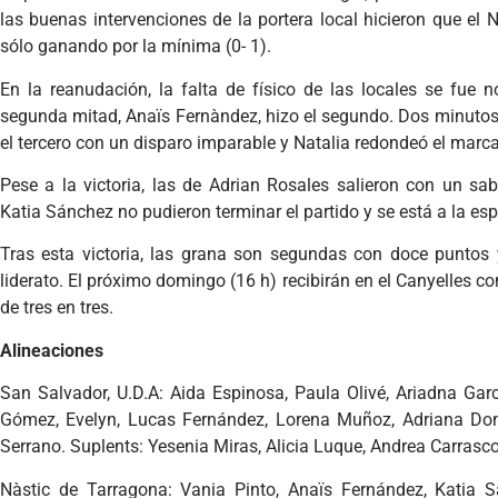
las buenas intervenciones de la portera local hicieron que el
sólo ganando por la mínima (0- 1).
En la reanudación, la falta de físico de las locales se fu
segunda mitad, Anaïs Fernàndez, hizo el segundo. Dos minutos
el tercero con un disparo imparable y Natalia redondeó el marc
Pese a la victoria, las de Adrian Rosales salieron con un s
Katia Sánchez no pudieron terminar el partido y se está a la esp
Tras esta victoria, las grana son segundas con doce puntos y
liderato. El próximo domingo (16 h) recibirán en el Canyelles c
de tres en tres.
Alineaciones
San Salvador, U.D.A: Aida Espinosa, Paula Olivé, Ariadna Gar
Gómez, Evelyn, Lucas Fernández, Lorena Muñoz, Adriana Domí
Serrano. Suplents: Yesenia Miras, Alicia Luque, Andrea Carrasco 
Nàstic de Tarragona: Vania Pinto, Anaïs Fernández, Katia S