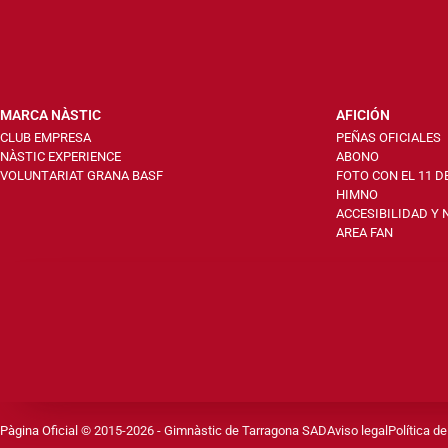
MARCA NÀSTIC
AFICIÓN
CLUB EMPRESA
PEÑAS OFICIALES
NÀSTIC EXPERIENCE
ABONO
VOLUNTARIAT GRANA BASF
FOTO CON EL 11 D
HIMNO
ACCESIBILIDAD Y
AREA FAN
Pàgina Oficial © 2015-2026 - Gimnàstic de Tarragona SAD
Aviso legal
Política de