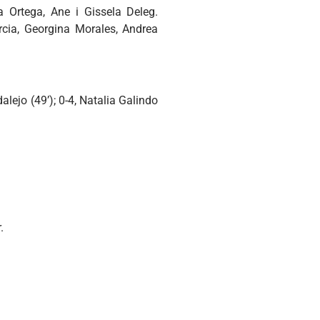
ia Ortega, Ane i Gissela Deleg.
rcia, Georgina Morales, Andrea
dalejo (49’); 0-4, Natalia Galindo
.