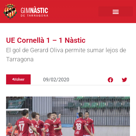
PRIMER EQUIPO
CLUB EMPRESA
INSCRIPCIONES FÚTBOL BASE
UE Cornellà 1 – 1 Nàstic
El gol de Gerard Oliva permite sumar lejos de
Tarragona
09/02/2020
Volver