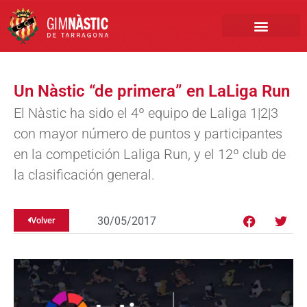
PRIMER EQUIPO
CLUB EMPRESA
INSCRIPCIONES FÚTBOL BASE
Un Nàstic “de primera” en LaLiga Run
El Nàstic ha sido el 4º equipo de Laliga 1|2|3
con mayor número de puntos y participantes
en la competición Laliga Run, y el 12º club de
la clasificación general.
30/05/2017
Volver