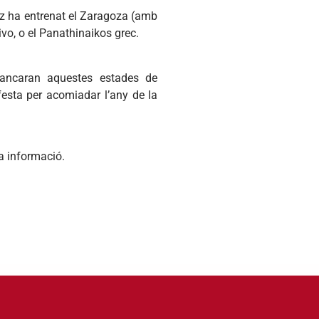
ñoz ha entrenat el Zaragoza (amb
tivo, o el Panathinaikos grec.
 tancaran aquestes estades de
festa per acomiadar l’any de la
la informació.