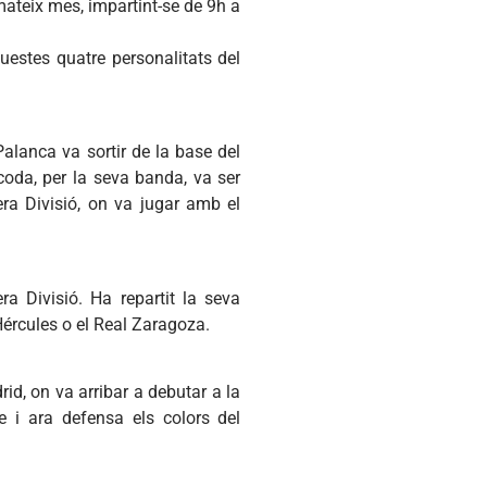
mateix mes, impartint-se de 9h a
uestes quatre personalitats del
Palanca va sortir de la base del
coda, per la seva banda, va ser
era Divisió, on va jugar amb el
a Divisió. Ha repartit la seva
Hércules o el Real Zaragoza.
id, on va arribar a debutar a la
e i ara defensa els colors del