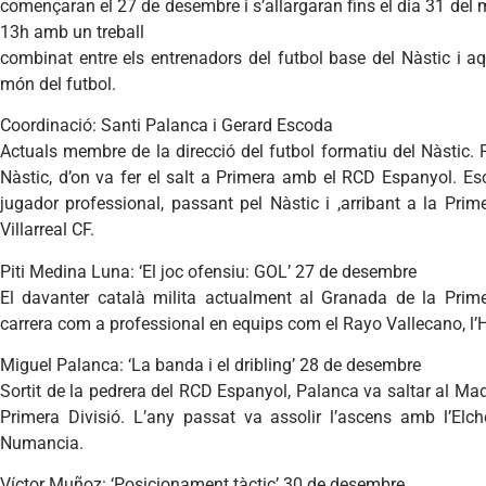
començaran el 27 de desembre i s’allargaran fins el dia 31 del 
13h amb un treball
combinat entre els entrenadors del futbol base del Nàstic i aq
món del futbol.
Coordinació: Santi Palanca i Gerard Escoda
Actuals membre de la direcció del futbol formatiu del Nàstic. 
Nàstic, d’on va fer el salt a Primera amb el RCD Espanyol. Es
jugador professional, passant pel Nàstic i ,arribant a la Prim
Villarreal CF.
Piti Medina Luna: ‘El joc ofensiu: GOL’ 27 de desembre
El davanter català milita actualment al Granada de la Primer
carrera com a professional en equips com el Rayo Vallecano, l’
Miguel Palanca: ‘La banda i el dribling’ 28 de desembre
Sortit de la pedrera del RCD Espanyol, Palanca va saltar al Madr
Primera Divisió. L’any passat va assolir l’ascens amb l’Elch
Numancia.
Víctor Muñoz: ‘Posicionament tàctic’ 30 de desembre