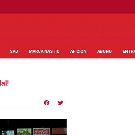
SAD
MARCA NÀSTIC
AFICIÓN
ABONO
ENTR
al!