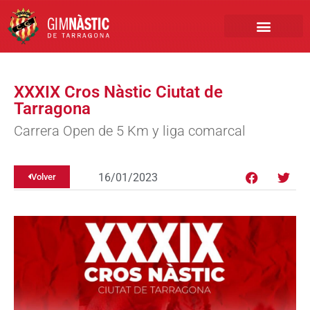
PRIMER EQUIPO
CLUB EMPRESA
INSCRIPCIONES FÚTBOL BASE
XXXIX Cros Nàstic Ciutat de
Tarragona
Carrera Open de 5 Km y liga comarcal
16/01/2023
Volver