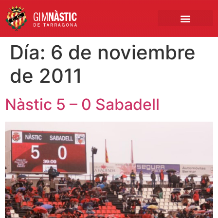
PRIMER EQUIPO
CLUB EMPRESA
INSCRIPCIONES FÚTBOL BASE
Día:
6 de noviembre
de 2011
Nàstic 5 – 0 Sabadell