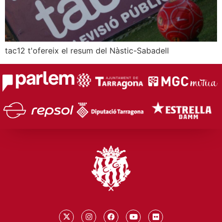
tac12 t'ofereix el resum del Nàstic-Sabadell