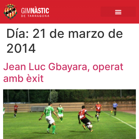
PRIMER EQUIPO
CLUB EMPRESA
INSCRIPCIONES FÚTBOL BASE
Día:
21 de marzo de
2014
Jean Luc Gbayara, operat
amb èxit