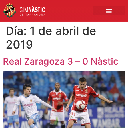
PRIMER EQUIPO
CLUB EMPRESA
INSCRIPCIONES FÚTBOL BASE
Día:
1 de abril de
2019
Real Zaragoza 3 – 0 Nàstic