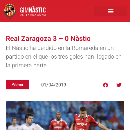
PRIMER EQUIPO
CLUB EMPRESA
INSCRIPCIONES FÚTBOL BASE
Real Zaragoza 3 – 0 Nàstic
El Nàstic ha perdido en la Romareda en un
partido en el que los tres goles han llegado en
la primera parte.
01/04/2019
Volver