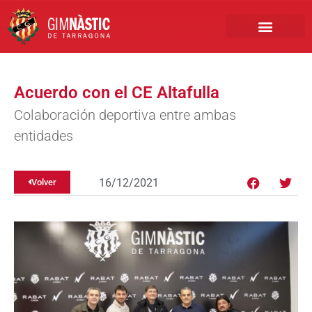
PRIMER EQUIPO
CLUB EMPRESA
INSCRIPCIONES FÚTBOL BASE
Acuerdo con el CE Altafulla
Colaboración deportiva entre ambas
entidades
16/12/2021
Volver