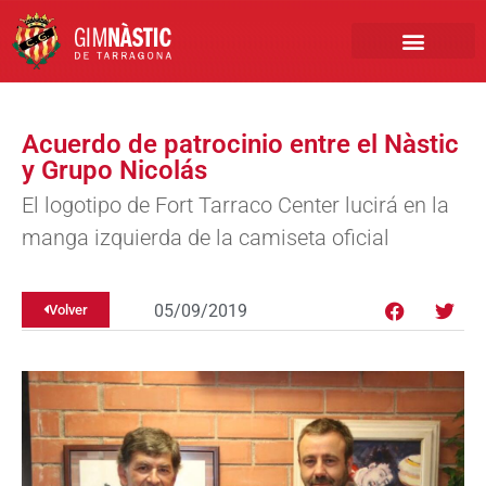
PRIMER EQUIPO
CLUB EMPRESA
INSCRIPCIONES FÚTBOL BASE
Acuerdo de patrocinio entre el Nàstic
y Grupo Nicolás
El logotipo de Fort Tarraco Center lucirá en la
manga izquierda de la camiseta oficial
05/09/2019
Volver