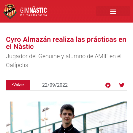
PRIMER EQUIPO
CLUB EMPRESA
INSCRIPCIONES FÚTBOL BASE
Cyro Almazán realiza las prácticas en
el Nàstic
Jugador del Genuine y alumno de AMIE en el
Calípolis
22/09/2022
Volver