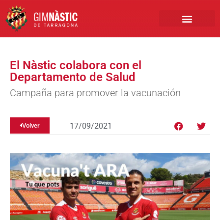
PRIMER EQUIPO
CLUB EMPRESA
INSCRIPCIONES FÚTBOL BASE
El Nàstic colabora con el
Departamento de Salud
Campaña para promover la vacunación
17/09/2021
Volver