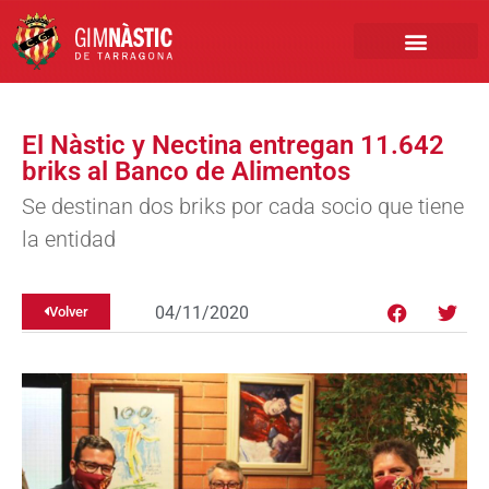
PRIMER EQUIPO
CLUB EMPRESA
INSCRIPCIONES FÚTBOL BASE
El Nàstic y Nectina entregan 11.642
briks al Banco de Alimentos
Se destinan dos briks por cada socio que tiene
la entidad
04/11/2020
Volver