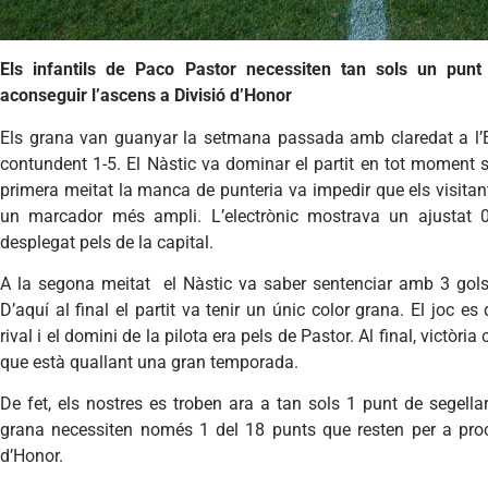
Els infantils de Paco Pastor necessiten tan sols un punt
aconseguir l’ascens a Divisió d’Honor
Els grana van guanyar la setmana passada amb claredat a l’Es
contundent 1-5. El Nàstic va dominar el partit en tot moment se
primera meitat la manca de punteria va impedir que els visita
un marcador més ampli. L’electrònic mostrava un ajustat 0-
desplegat pels de la capital.
A la segona meitat el Nàstic va saber sentenciar amb 3 gols
D’aquí al final el partit va tenir un únic color grana. El joc
rival i el domini de la pilota era pels de Pastor. Al final, victòri
que està quallant una gran temporada.
De fet, els nostres es troben ara a tan sols 1 punt de segell
grana necessiten només 1 del 18 punts que resten per a pro
d’Honor.