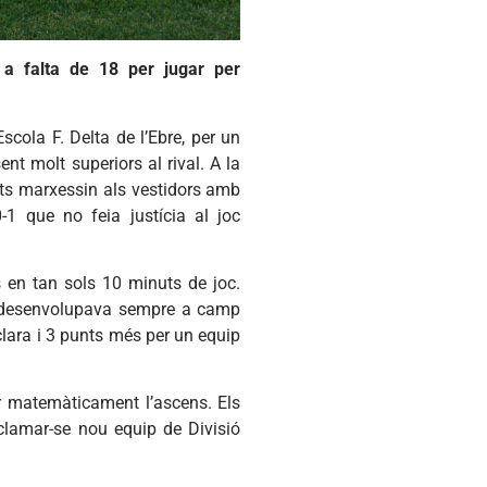
 a falta de 18 per jugar per
cola F. Delta de l’Ebre, per un
nt molt superiors al rival. A la
nts marxessin als vestidors amb
1 que no feia justícia al joc
 en tan sols 10 minuts de joc.
 es desenvolupava sempre a camp
a clara i 3 punts més per un equip
ar matemàticament l’ascens. Els
clamar-se nou equip de Divisió