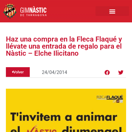
PRIMER EQUIPO
CLUB EMPRESA
INSCRIPCIONES FÚTBOL BASE
Haz una compra en la Fleca Flaqué y
llévate una entrada de regalo para el
Nàstic – Elche Ilicitano
24/04/2014
Volver