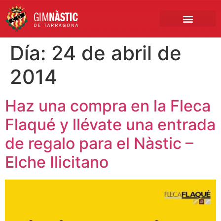
PRIMER EQUIPO
CLUB EMPRESA
INSCRIPCIONES FÚTBOL BASE
Día:
24 de abril de
2014
Haz una compra en la Fleca
Flaqué y llévate una entrada
de regalo para el Nàstic –
Elche Ilicitano