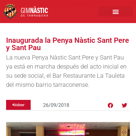
PRIMER EQUIPO
CLUB EMPRESA
INSCRIPCIONES FÚTBOL BASE
Inaugurada la Penya Nàstic Sant Pere
y Sant Pau
La nueva Penya Nàstic Sant Pere y Sant Pau
ya está en marcha después del acto inicial en
su sede social, el Bar Restaurante La Tauleta
del mismo barrio tarraconense.
26/09/2018
Volver