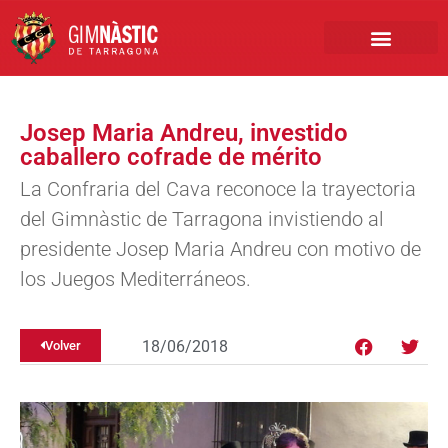
PRIMER EQUIPO
CLUB EMPRESA
INSCRIPCIONES FÚTBOL BASE
Josep Maria Andreu, investido
caballero cofrade de mérito
La Confraria del Cava reconoce la trayectoria
del Gimnàstic de Tarragona invistiendo al
presidente Josep Maria Andreu con motivo de
los Juegos Mediterráneos.
18/06/2018
Volver