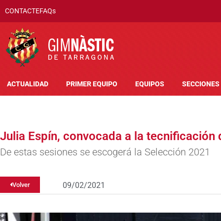
CONTACTE
FAQs
ACTUALIDAD
PRIMER EQUIPO
EQUIPOS
SECCIONES
Julia Espín, convocada a la tecnificación
De estas sesiones se escogerá la Selección 2021
09/02/2021
Volver