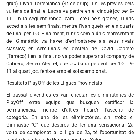
grup) i Iván Torreblanca (4t de grup). En les prèvies dels
vuitens de final, el Lucas va perdre en el cinquè joc per 9-
11. En la següent ronda, cara i creu pels granes, l’Enric
accedia a les semifinals, mentre l’Ivan queia en els quarts
de final per 1-3. Finalment, l’Enric com a únic representant
del Gimnàstic va haver d’enfrontar-se als seus rivals
clàssics; en semifinals es desfeia de David Cabrero
(Tàrraco) i en la final, no va poder superar al company de
Cabrero, Senen Alegret, que acabaria perdent per 1-3 i 9-
11 al quart joc, fent-se amb el sotscampionat.
Resultats PlayOff de les Lligues Provincials
El passat divendres es van encetar les eliminatòries de
PlayOff entre equips que busquen certificar la
permanència, mentre d’altres treure’n l’ascens de
categoria. En una de les eliminatòries, s’hi troba el
Gimnàstic “C” que després de fer una sensacional 2a
volta de campionat a la lliga de 2a, té l’oportunitat de
rebatre-li la plaça de Primera que té el Salou.