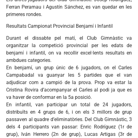
Ferran Perarnau i Agustín Sánchez, es van quedar en les
primeres rondes.
Resultats Campionat Provincial Benjamí i Infantil
Durant el dissabte pel matí, el Club Gimnàstic va
organitzar la competició provincial per les edats de
benjamí i infantil, on va recollir excel·lents resultats en
ambdues categories.
En benjamí, un grup únic de 6 jugadors, on el Carles
Campabadal va guanyar les 5 partides que el van
adjudicar com a campió de la prova. Prop va estar la
Cristina Rovira d’acompanyar el Carles al podi ja que es
va haver de conformar en la 5a posició.
En infantil, van participar un total de 24 jugadors,
distribuïts en 4 grups de 6, i on els 3 millors de grup
passaven al quadre d’eliminatòries. Del Club Gimnàstic, 3
dels 4 participants van passar: Enric Rodríguez (1r de
grup), Iván Herrero (2n de grup), Lucas Artigas (3r de