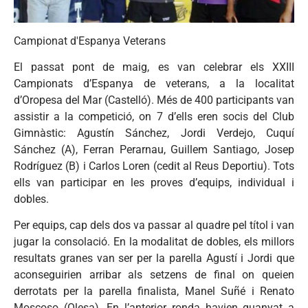
Campionat d'Espanya Veterans
El passat pont de maig, es van celebrar els XXIII
Campionats d’Espanya de veterans, a la localitat
d’Oropesa del Mar (Castelló). Més de 400 participants van
assistir a la competició, on 7 d’ells eren socis del Club
Gimnàstic: Agustín Sánchez, Jordi Verdejo, Cuquí
Sánchez (A), Ferran Perarnau, Guillem Santiago, Josep
Rodríguez (B) i Carlos Loren (cedit al Reus Deportiu). Tots
ells van participar en les proves d’equips, individual i
dobles.
Per equips, cap dels dos va passar al quadre pel títol i van
jugar la consolació. En la modalitat de dobles, els millors
resultats granes van ser per la parella Agustí i Jordi que
aconseguirien arribar als setzens de final on queien
derrotats per la parella finalista, Manel Suñé i Renato
Moscoso (Olesa). En l’anterior ronda havien guanyat a