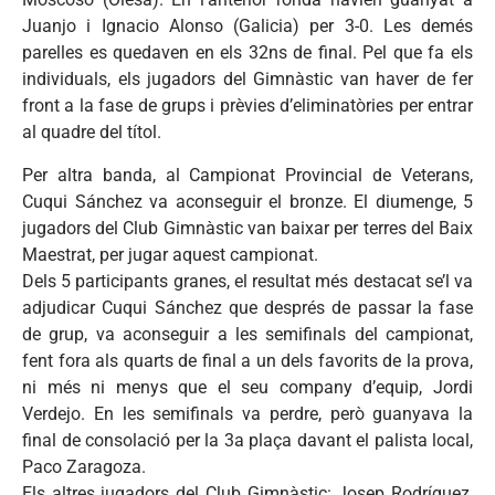
Juanjo i Ignacio Alonso (Galicia) per 3-0. Les demés
parelles es quedaven en els 32ns de final. Pel que fa els
individuals, els jugadors del Gimnàstic van haver de fer
front a la fase de grups i prèvies d’eliminatòries per entrar
al quadre del títol.
Per altra banda, al Campionat Provincial de Veterans,
Cuqui Sánchez va aconseguir el bronze. El diumenge, 5
jugadors del Club Gimnàstic van baixar per terres del Baix
Maestrat, per jugar aquest campionat.
Dels 5 participants granes, el resultat més destacat se’l va
adjudicar Cuqui Sánchez que després de passar la fase
de grup, va aconseguir a les semifinals del campionat,
fent fora als quarts de final a un dels favorits de la prova,
ni més ni menys que el seu company d’equip, Jordi
Verdejo. En les semifinals va perdre, però guanyava la
final de consolació per la 3a plaça davant el palista local,
Paco Zaragoza.
Els altres jugadors del Club Gimnàstic: Josep Rodríguez,