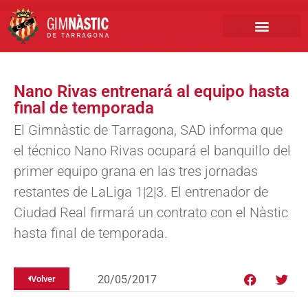
PRIMER EQUIPO
CLUB EMPRESA
INSCRIPCIONES FÚTBOL BASE
Nano Rivas entrenará al equipo hasta
final de temporada
El Gimnàstic de Tarragona, SAD informa que
el técnico Nano Rivas ocupará el banquillo del
primer equipo grana en las tres jornadas
restantes de LaLiga 1|2|3. El entrenador de
Ciudad Real firmará un contrato con el Nàstic
hasta final de temporada.
20/05/2017
Volver