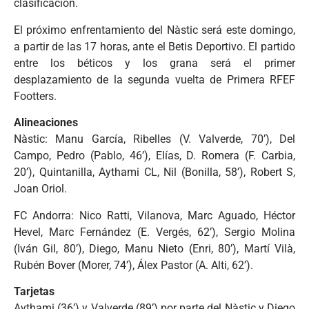
clasificación.
El próximo enfrentamiento del Nàstic será este domingo,
a partir de las 17 horas, ante el Betis Deportivo. El partido
entre los béticos y los grana será el primer
desplazamiento de la segunda vuelta de Primera RFEF
Footters.
Alineaciones
Nàstic: Manu García, Ribelles (V. Valverde, 70’), Del
Campo, Pedro (Pablo, 46’), Elías, D. Romera (F. Carbia,
20’), Quintanilla, Aythami CL, Nil (Bonilla, 58’), Robert S,
Joan Oriol.
FC Andorra: Nico Ratti, Vilanova, Marc Aguado, Héctor
Hevel, Marc Fernández (E. Vergés, 62’), Sergio Molina
(Iván Gil, 80’), Diego, Manu Nieto (Enri, 80’), Martí Vilà,
Rubén Bover (Morer, 74’), Álex Pastor (A. Alti, 62’).
Tarjetas
Aythami (36’) y Valverde (89’) por parte del Nàstic y Diego