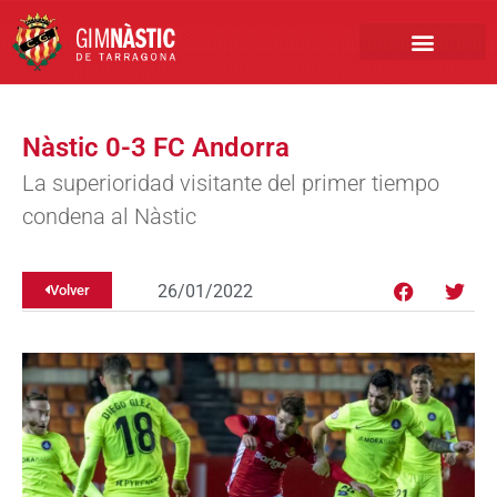
PRIMER EQUIPO
CLUB EMPRESA
INSCRIPCIONES FÚTBOL BASE
Nàstic 0-3 FC Andorra
La superioridad visitante del primer tiempo
condena al Nàstic
26/01/2022
Volver