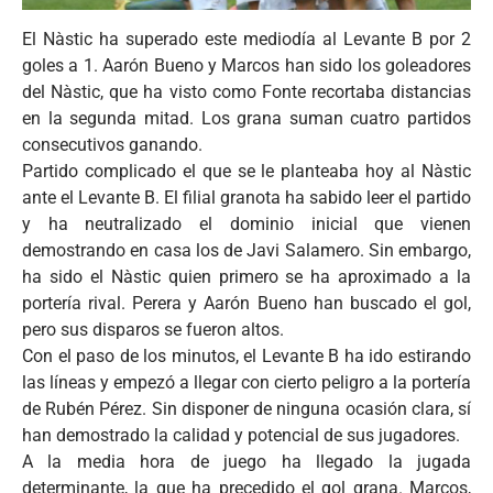
El
Nàstic
ha
superado
este
mediodía
al
Levante
B
por
2
goles
a 1.
Aarón
Bueno
y Marcos
han
sido
los
goleadores
del
Nàstic
,
que
ha
visto
como
Fonte
recortaba
distancias
en la
segunda
mitad
. Los
grana
suman
cuatro
partidos
consecutivos
ganando
.
Partido complicado el
que
se le planteaba hoy al
Nàstic
ante el
Levante
B. El filial granota ha sabido leer el partido
y ha neutralizado el dominio inicial
que
vienen
demostrando en casa los de Javi Salamero. Sin embargo,
ha
sido
el
Nàstic
quien primero se ha aproximado a la
portería rival. Perera y
Aarón
Bueno
han
buscado el gol,
pero sus disparos se fueron altos.
Con el paso de los minutos, el Levante B ha ido estirando
las líneas y empezó a llegar con cierto peligro a la portería
de Rubén Pérez. Sin disponer de ninguna ocasión clara, sí
han demostrado la calidad y potencial de sus jugadores.
A la media hora de juego ha llegado la jugada
determinante, la que ha precedido el gol grana. Marcos,