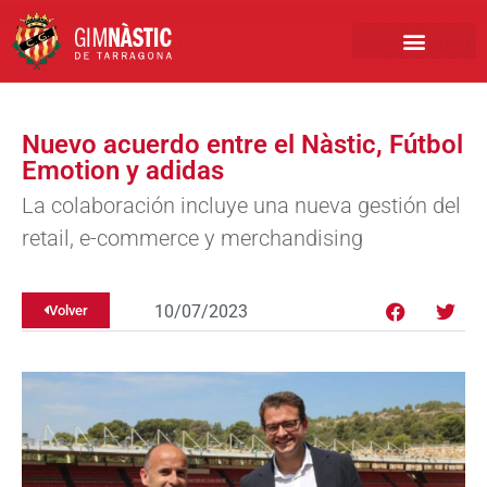
PRIMER EQUIPO
CLUB EMPRESA
INSCRIPCIONES FÚTBOL BASE
Nuevo acuerdo entre el Nàstic, Fútbol
Emotion y adidas
La colaboración incluye una nueva gestión del
retail, e-commerce y merchandising
10/07/2023
Volver