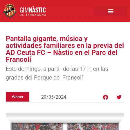
PRIMER EQUIPO
CLUB EMPRESA
INSCRIPCIONES FÚTBOL BASE
Pantalla gigante, música y
actividades familiares en la previa del
AD Ceuta FC – Nàstic en el Parc del
Francolí
Este domingo, a partir de las 17 h, en las
gradas del Parque del Francolí
29/05/2024
Volver