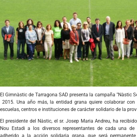
El Gimnàstic de Tarragona SAD presenta la campaña "Nàstic So
2015. Una año más, la entidad grana quiere colaborar con l
escuelas, centros e instituciones de carácter solidario de la pr
El presidente del Nàstic, el sr. Josep Maria Andreu, ha recibi
Nou Estadi a los diversos representantes de cada una de
adherido a la acción solidaria grana, que será permanent