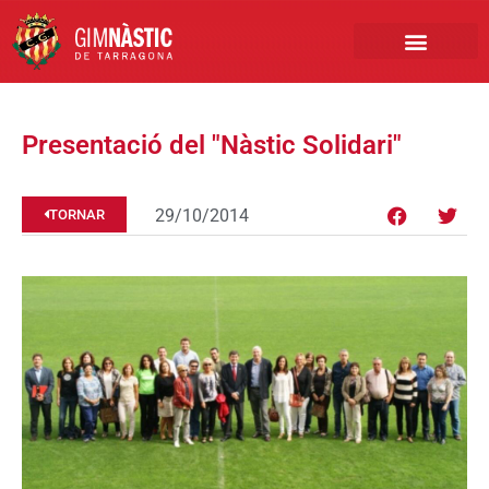
PRIMER EQUIP
MARCA NÀSTIC
INSCRIPCIONS FUTBO
BOTIGA ONLINE
Presentació del "Nàstic Solidari"
29/10/2014
TORNAR