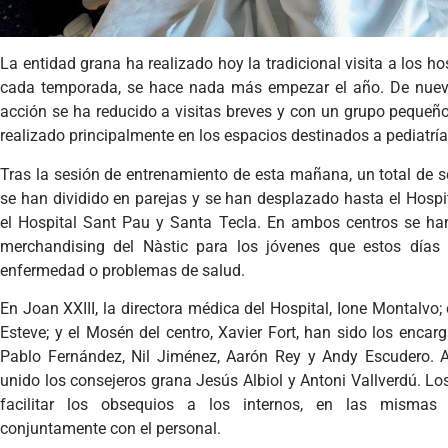
La entidad grana ha realizado hoy la tradicional visita a los h
cada temporada, se hace nada más empezar el año. De nuevo,
acción se ha reducido a visitas breves y con un grupo pequeñ
realizado principalmente en los espacios destinados a pediatrí
Tras la sesión de entrenamiento de esta mañana, un total de s
se han dividido en parejas y se han desplazado hasta el Hospit
el Hospital Sant Pau y Santa Tecla. En ambos centros se han
merchandising del Nàstic para los jóvenes que estos días
enfermedad o problemas de salud.
En Joan XXIII, la directora médica del Hospital, Ione Montalvo; 
Esteve; y el Mosén del centro, Xavier Fort, han sido los encar
Pablo Fernández, Nil Jiménez, Aarón Rey y Andy Escudero. A
unido los consejeros grana Jesús Albiol y Antoni Vallverdú. Lo
facilitar los obsequios a los internos, en las mismas h
conjuntamente con el personal.