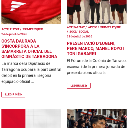
ACTUALITAT
AFICIÓ
PRIMER EQUIP
ACTUALITAT
PRIMER EQUIP
SOCI
SOCIAL
24 de juliol de 2026
23 de juliol de 2026
COSTA DAURADA
PRESENTACIÓ D’EUGENI,
S’INCORPORA A LA
PERE MARCO, MANEL ROYO I
SAMARRETA OFICIAL DEL
TONI GABARRI
GIMNÀSTIC DE TARRAGONA
El Fòrum de la Colònia de Tàrraco,
La marca de la Diputació de
escenari de la primera jornada de
Tarragona ocuparà la part central
presentacions oficials
del pit en la primera i segona
equipació oficial ...
LLEGIR MÉS
LLEGIR MÉS