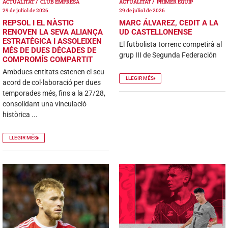
ACTUALITAT
CLUB EMPRESA
ACTUALITAT
PRIMER EQUIP
29 de juliol de 2026
29 de juliol de 2026
REPSOL I EL NÀSTIC
MARC ÁLVAREZ, CEDIT A LA
RENOVEN LA SEVA ALIANÇA
UD CASTELLONENSE
ESTRATÈGICA I ASSOLEIXEN
El futbolista torrenc competirà al
MÉS DE DUES DÈCADES DE
grup III de Segunda Federación
COMPROMÍS COMPARTIT
Ambdues entitats estenen el seu
LLEGIR MÉS
acord de col·laboració per dues
temporades més, fins a la 27/28,
consolidant una vinculació
històrica ...
LLEGIR MÉS