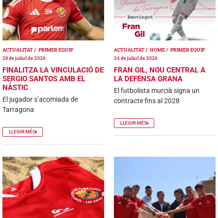
ACTUALITAT
PRIMER EQUIP
ACTUALITAT
HOME
PRIMER EQUIP
28 de juliol de 2026
24 de juliol de 2026
FINALITZA LA VINCULACIÓ DE
FRAN GIL, NOU CENTRAL A
SERGIO SANTOS AMB EL
LA DEFENSA GRANA
NÀSTIC
El futbolista murcià signa un
El jugador s’acomiada de
contracte fins al 2028
Tarragona
LLEGIR MÉS
LLEGIR MÉS