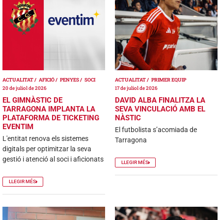
ACTUALITAT
AFICIÓ
PENYES
SOCI
ACTUALITAT
PRIMER EQUIP
20 de juliol de 2026
17 de juliol de 2026
EL GIMNÀSTIC DE
DAVID ALBA FINALITZA LA
TARRAGONA IMPLANTA LA
SEVA VINCULACIÓ AMB EL
PLATAFORMA DE TICKETING
NÀSTIC
EVENTIM
El futbolista s’acomiada de
L'entitat renova els sistemes
Tarragona
digitals per optimitzar la seva
gestió i atenció al soci i aficionats
LLEGIR MÉS
LLEGIR MÉS