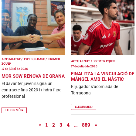
ACTUALITAT
FUTBOL BASE
PRIMER
ACTUALITAT
PRIMER EQUIP
EQUIP
17 de juliol de 2026
17 de juliol de 2026
FINALITZA LA VINCULACIÓ DE
MOR SOW RENOVA DE GRANA
MÁNGEL AMB EL NÀSTIC
El davanter juvenil signa un
El jugador s’acomiada de
contracte fins 2029 i tindrà fitxa
Tarragona
professional
LLEGIR MÉS
LLEGIR MÉS
«
1
2
3
4
…
889
»