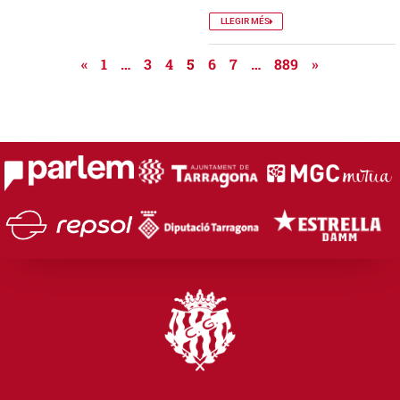
LLEGIR MÉS
«
1
…
3
4
5
6
7
…
889
»