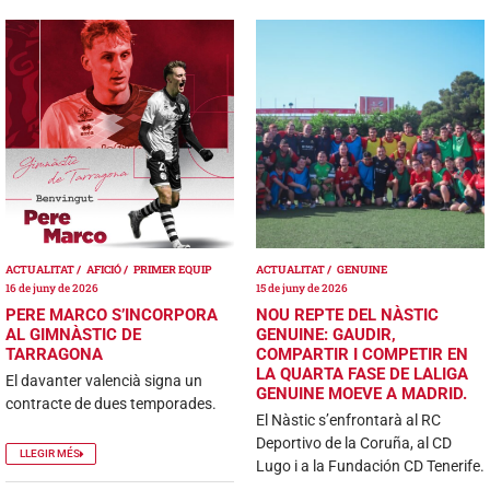
ACTUALITAT
AFICIÓ
PRIMER EQUIP
ACTUALITAT
GENUINE
16 de juny de 2026
15 de juny de 2026
PERE MARCO S’INCORPORA
NOU REPTE DEL NÀSTIC
AL GIMNÀSTIC DE
GENUINE: GAUDIR,
TARRAGONA
COMPARTIR I COMPETIR EN
LA QUARTA FASE DE LALIGA
El davanter valencià signa un
GENUINE MOEVE A MADRID.
contracte de dues temporades.
El Nàstic s’enfrontarà al RC
Deportivo de la Coruña, al CD
LLEGIR MÉS
Lugo i a la Fundación CD Tenerife.