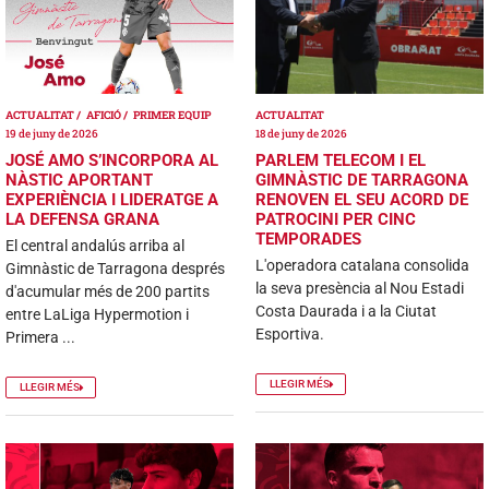
ACTUALITAT
AFICIÓ
PRIMER EQUIP
ACTUALITAT
19 de juny de 2026
18 de juny de 2026
JOSÉ AMO S’INCORPORA AL
PARLEM TELECOM I EL
NÀSTIC APORTANT
GIMNÀSTIC DE TARRAGONA
EXPERIÈNCIA I LIDERATGE A
RENOVEN EL SEU ACORD DE
LA DEFENSA GRANA
PATROCINI PER CINC
TEMPORADES
El central andalús arriba al
L'operadora catalana consolida
Gimnàstic de Tarragona després
la seva presència al Nou Estadi
d'acumular més de 200 partits
Costa Daurada i a la Ciutat
entre LaLiga Hypermotion i
Esportiva.
Primera ...
LLEGIR MÉS
LLEGIR MÉS