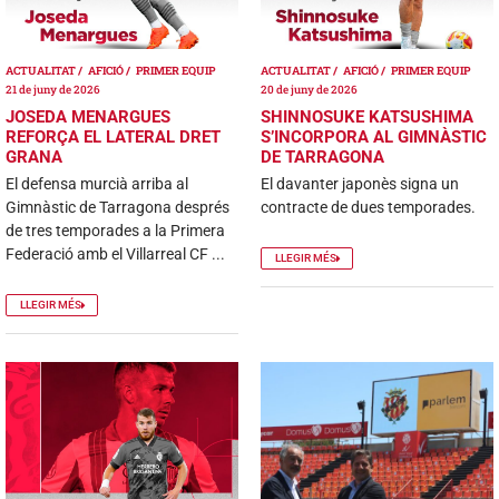
ACTUALITAT
AFICIÓ
PRIMER EQUIP
ACTUALITAT
AFICIÓ
PRIMER EQUIP
21 de juny de 2026
20 de juny de 2026
JOSEDA MENARGUES
SHINNOSUKE KATSUSHIMA
REFORÇA EL LATERAL DRET
S’INCORPORA AL GIMNÀSTIC
GRANA
DE TARRAGONA
El defensa murcià arriba al
El davanter japonès signa un
Gimnàstic de Tarragona després
contracte de dues temporades.
de tres temporades a la Primera
Federació amb el Villarreal CF ...
LLEGIR MÉS
LLEGIR MÉS