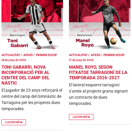
ACTUALITAT
AFICIÓ
PRIMER EQUIP
ACTUALITAT
AFICIÓ
PRIMER EQUIP
18 de juny de 2026
17 de juny de 2026
TONI GABARRI, NOVA
MANEL ROYO, SEGON
INCORPORACIÓ PER AL
FITXATGE TARRAGONÍ DE LA
CENTRE DEL CAMP DEL
TEMPORADA 2026-2027
NÀSTIC
El lateral esquerre tarragoní
El jugador de 23 anys reforçarà el
s’uneix al projecte grana signant
centre del camp del Gimnàstic de
un contracte de dues
Tarragona per les properes dues
temporades.
temporades.
LLEGIR MÉS
LLEGIR MÉS