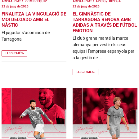
ACTUALITAT
PRIMER EQUIP
ACTUALITAT
AFICIÓ
BOTIGA
22 de juny de 2026
22 de juny de 2026
FINALITZA LA VINCULACIÓ DE
EL GIMNÀSTIC DE
MOI DELGADO AMB EL
TARRAGONA RENOVA AMB
NÀSTIC
ADIDAS A TRAVÉS DE FÚTBOL
EMOTION
El jugador s’acomiada de
El club grana manté la marca
Tarragona
alemanya per vestir els seus
equips i l'empresa espanyola per
LLEGIR MÉS
a la gestió de ...
LLEGIR MÉS