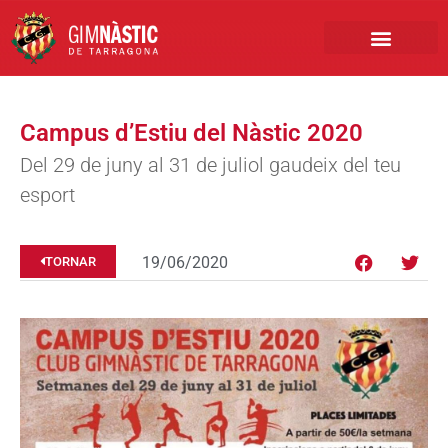
PRIMER EQUIP
MARCA NÀSTIC
INSCRIPCIONS FUTBO
BOTIGA ONLINE
Campus d’Estiu del Nàstic 2020
Del 29 de juny al 31 de juliol gaudeix del teu
esport
19/06/2020
TORNAR