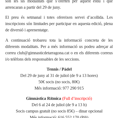
són les sis modalitats que s’oferten per aquest estiu i que
arrencaran a partir del 29 de juny.
El preu és setmanal i totes ofereixen servei d’acollida. Les
inscripcions són limitades per participar en aquesta edició, plena
de diversió i aprenentatge.
A continuació trobareu tota la informació concreta de les
diferents modalitats. Per a més informació us podeu adreçar al
correu
club@gimnasticdetarragona.cat
o en els diferents correus
i/o telèfons dels responsables de les seccions.
Tennis / Pàdel
Del 29 de juny al 31 de juliol (de 9 a 13 hores)
50€ socis (no socis, 80€)
Més informació: 977 290 915
Gimnàstica Rítmica
(Full d’inscripció)
Del 6 al 24 de juliol (de 9 a 13 h)
Socis campus gratuït (no socis 85€) – dinar opcional
Més informació: 616 552 170 (Pili)