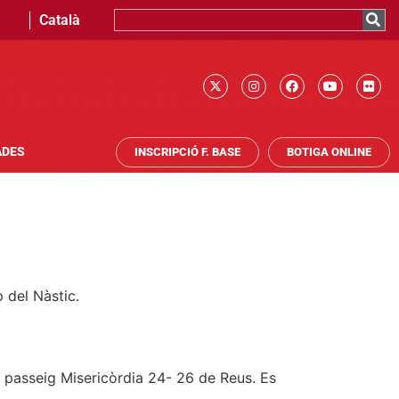
Català
ADES
INSCRIPCIÓ F. BASE
BOTIGA ONLINE
p del Nàstic.
l passeig Misericòrdia 24- 26 de Reus. Es