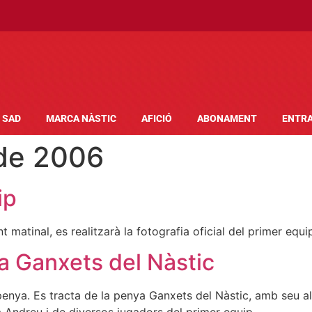
SAD
MARCA NÀSTIC
AFICIÓ
ABONAMENT
ENTR
 de 2006
ip
t matinal, es realitzarà la fotografia oficial del primer equi
a Ganxets del Nàstic
 penya. Es tracta de la penya Ganxets del Nàstic, amb seu a