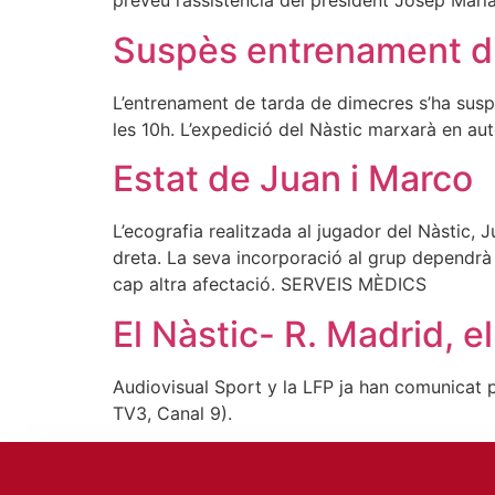
preveu l’assistència del president Josep Mari
Suspès entrenament d
L’entrenament de tarda de dimecres s’ha suspè
les 10h. L’expedició del Nàstic marxarà en auto
Estat de Juan i Marco
L’ecografia realitzada al jugador del Nàstic, J
dreta. La seva incorporació al grup dependrà 
cap altra afectació. SERVEIS MÈDICS
El Nàstic- R. Madrid, e
Audiovisual Sport y la LFP ja han comunicat pe
TV3, Canal 9).