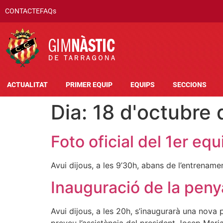
CONTACTE
FAQs
ACTUALITAT
PRIMER EQUIP
EQUIPS
SECCIONS
Dia:
18 d'octubre
Foto oficial del 1er equ
Avui dijous, a les 9’30h, abans de l’entrenamen
Inauguració de la peny
Avui dijous, a les 20h, s’inaugurarà una nova