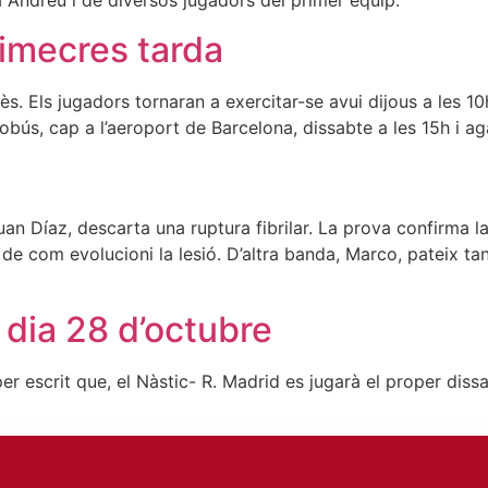
a Andreu i de diversos jugadors del primer equip.
imecres tarda
s. Els jugadors tornaran a exercitar-se avui dijous a les 1
bús, cap a l’aeroport de Barcelona, dissabte a les 15h i agaf
uan Díaz, descarta una ruptura fibrilar. La prova confirma la
de com evolucioni la lesió. D’altra banda, Marco, pateix tan
l dia 28 d’octubre
r escrit que, el Nàstic- R. Madrid es jugarà el proper dissa